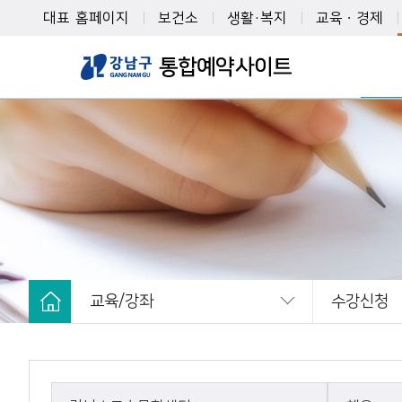
대표 홈페이지
보건소
생활·복지
교육ㆍ경제
스마트복지관
평생학습
강남복지재단
강남인강
수강
대치노인복지센터
강남구여성능
온라
역삼재가노인데이케어센터
강남청년누리
강남지역자활센터
강남일원독서
역삼노인복지센터
역삼청소년센
압구정노인복지센터
강남취창업허
교육/강좌
인쇄하기
수강신청
강남노인종합복지관
강남구신중년
논현노인종합복지관
교육/강좌
수강신청
페이스북 공유
강남구청소년상담복지센터
시설예약
온라인수
트위터 공유