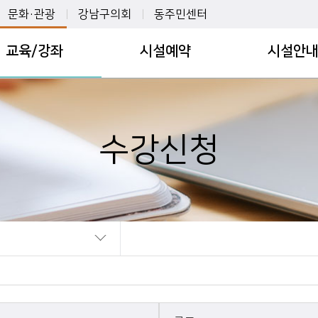
문화·관광
강남구의회
동주민센터
VISIT GANGNAM
강남구의회
개포1동
교육/강좌
시설예약
시설안
MEDICAL GANGNAM
강남구 청소년의회
개포2동
신청
시설대관
체육시설
력개발센터
강남문화재단
개포3동
인수강신청안내
온라인시설대관안내
동복합문화센터
강남구 통합예약사이트
개포4동
수강신청
스크린골프 일일입장
평생학습관
실
강남구립도서관
논현1동
스크린골프 일일입장
강남힐링센터
터
논현2동
안내
공연장ㆍ전시실
브센터
대치1동
탄천파크골프장
SNS 공유 펼치기
디지털일자리센터
대치2동
실내놀이터 예약
대치4동
도곡1동
강신청안내