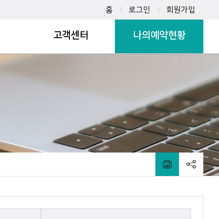
홈
로그인
회원가입
내
고객센터
나의예약현황
공지사항
수강내역
FAQ
대관내역
Q&A
사물함이용내역
일일입장 내역
탄천파크골프장 내역
실내놀이터 내역