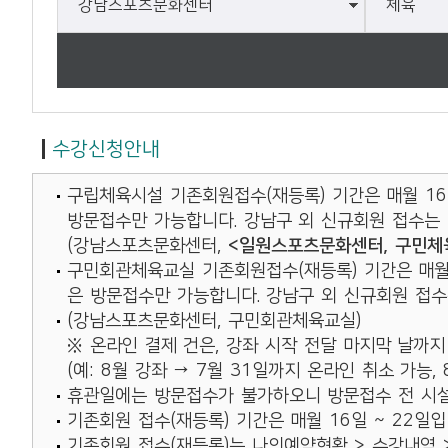
강남장애인복지관
시설안내
네이버 블로그 공유
강남시니어플라자
고객센터
카카오스토리 공유
강남구가족센터
나의예약현황
강남구 정신건강복지센터
수강신청안내
강남세움복지관
회원정보
구립체육시설 기존회원접수(재등록) 기간은 매월 16일
강남구수어통역센터
방문접수만 가능합니다. 강남구 외 신규회원 접수는 
(강남스포츠문화센터,
<일원스포츠문화센터, 구민체육
강남발달장애인평생교육센터
구민회관체육교실 기존회원접수(재등록) 기간은 매월 1
청소년심리지원센터사이쉼
은 방문접수만 가능합니다. 강남구 외 신규회원 접수
(강남스포츠문화센터, 구민회관체육교실)
강남구웰에이징센터
※ 온라인 결제 건은, 강좌 시작 전달 마지막 날까지
(예: 8월 강좌 → 7월 31일까지 온라인 취소 가능,
강남힐링센터
휴관일에는 방문접수가 불가하오니 방문접수 전 시설
기존회원 접수(재등록) 기간은 매월 16일 ~ 22일입
기존회원 접수(재등록)는 나의예약현황 > 수강내역 