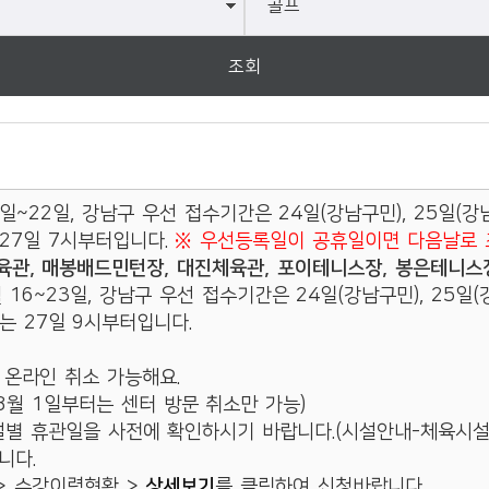
도곡2동
삼성1동
조회
삼성2동
세곡동
수서동
~22일, 강남구 우선 접수기간은 24일(강남구민), 25일(강남
신사동
27일 7시부터입니다.
※ 우선등록일이 공휴일이면 다음날로 
관, 매봉배드민턴장, 대진체육관, 포이테니스장, 봉은테니스장
압구정동
6~23일, 강남구 우선 접수기간은 24일(강남구민), 25일(강
역삼1동
는 27일 9시부터입니다.
역삼2동
 온라인 취소 가능해요.
 8월 1일부터는 센터 방문 취소만 가능)
일원본동
별 휴관일을 사전에 확인하시기 바랍니다.(시설안내-체육시설
일원1동
니다.
> 수강이력현황 >
상세보기
를 클릭하여 신청바랍니다.